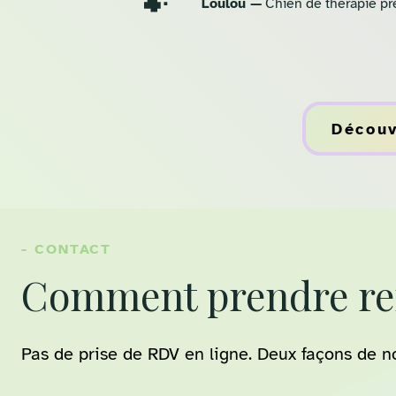
🐾
Loulou —
Chien de thérapie​ p
r
Découv
- CONTACT
Comment prendre re
Pas de prise de RDV en ligne. Deux façons de no